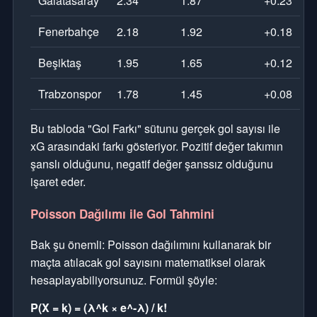
Galatasaray
2.34
1.87
+0.23
Fenerbahçe
2.18
1.92
+0.18
Beşiktaş
1.95
1.65
+0.12
Trabzonspor
1.78
1.45
+0.08
Bu tabloda "Gol Farkı" sütunu gerçek gol sayısı ile
xG arasındaki farkı gösteriyor. Pozitif değer takımın
şanslı olduğunu, negatif değer şanssız olduğunu
işaret eder.
Poisson Dağılımı ile Gol Tahmini
Bak şu önemli: Poisson dağılımını kullanarak bir
maçta atılacak gol sayısını matematiksel olarak
hesaplayabiliyorsunuz. Formül şöyle:
P(X = k) = (λ^k × e^-λ) / k!