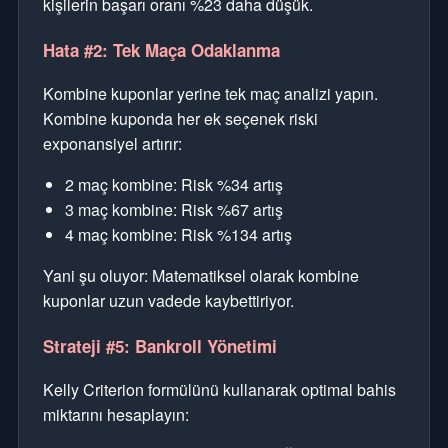
kişilerin başarı oranı %23 daha düşük.
Hata #2: Tek Maça Odaklanma
Kombine kuponlar yerine tek maç analizi yapın.
Kombine kuponda her ek seçenek riski
exponansiyel artırır:
2 maç kombine: Risk %34 artış
3 maç kombine: Risk %67 artış
4 maç kombine: Risk %134 artış
Yani şu oluyor: Matematiksel olarak kombine
kuponlar uzun vadede kaybettiriyor.
Strateji #5: Bankroll Yönetimi
Kelly Criterion formülünü kullanarak optimal bahis
miktarını hesaplayın: