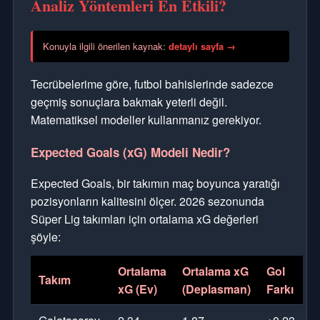
Analiz Yöntemleri En Etkili?
Konuyla ilgili önerilen kaynak:
detaylı sayfa →
Tecrübelerime göre, futbol bahislerinde sadezce
geçmiş sonuçlara bakmak yeterli değil.
Matematiksel modeller kullanmanız gerekiyor.
Expected Goals (xG) Modeli Nedir?
Expected Goals, bir takımın maç boyunca yaratığı
pozisyonların kalitesini ölçer. 2026 sezonunda
Süper Lig takımları için ortalama xG değerleri
şöyle:
Ortalama
Ortalama xG
Gol
Takım
xG (Ev)
(Deplasman)
Farkı