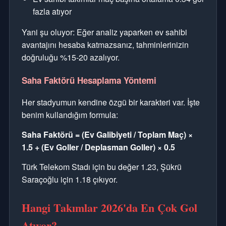
fazla atıyor
Yani şu oluyor: Eğer analiz yaparken ev sahibi
avantajını hesaba katmazsanız, tahminlerinizin
doğruluğu %15-20 azalıyor.
Saha Faktörü Hesaplama Yöntemi
Her stadyumun kendine özgü bir karakteri var. İşte
benim kullandığım formula:
Saha Faktörü = (Ev Galibiyeti / Toplam Maç) ×
1.5 + (Ev Goller / Deplasman Goller) × 0.5
Türk Telekom Stadı için bu değer 1.23, Şükrü
Saraçoğlu için 1.18 çıkıyor.
Hangi Takımlar 2026'da En Çok Gol
Atıyor?