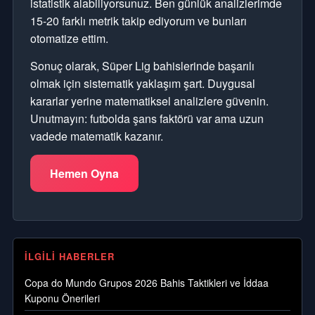
istatistik alabiliyorsunuz. Ben günlük analizlerimde
15-20 farklı metrik takip ediyorum ve bunları
otomatize ettim.
Sonuç olarak, Süper Lig bahislerinde başarılı
olmak için sistematik yaklaşım şart. Duygusal
kararlar yerine matematiksel analizlere güvenin.
Unutmayın: futbolda şans faktörü var ama uzun
vadede matematik kazanır.
Hemen Oyna
İLGILI HABERLER
Copa do Mundo Grupos 2026 Bahis Taktikleri ve İddaa
Kuponu Önerileri