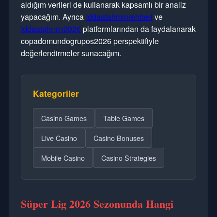
aldığım verileri de kullanarak kapsamlı bir analiz
yapacağım. Ayrıca
Iddaatahminrehberi
ve
Iddaatahmin2026
platformlarından da faydalanarak
copadomundogrupos2026 perspektifiyle
değerlendirmeler sunacağım.
Kategoriler
Casino Games
Table Games
Live Casino
Casino Bonuses
Mobile Casino
Casino Strategies
Süper Lig 2026 Sezonunda Hangi