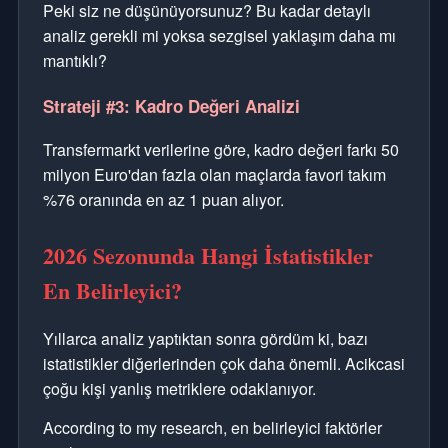
Peki siz ne düşünüyorsunuz? Bu kadar detaylı
analiz gerekli mi yoksa sezgisel yaklaşım daha mı
mantıklı?
Strateji #3: Kadro Değeri Analizi
Transfermarkt verilerine göre, kadro değeri farkı 50
milyon Euro'dan fazla olan maçlarda favori takım
%76 oranında en az 1 puan alıyor.
2026 Sezonunda Hangi İstatistikler
En Belirleyici?
Yıllarca analiz yaptıktan sonra gördüm ki, bazı
istatistikler diğerlerinden çok daha önemli. Acikcasi
çoğu kişi yanlış metriklere odaklanıyor.
According to my research, en belirleyici faktörler