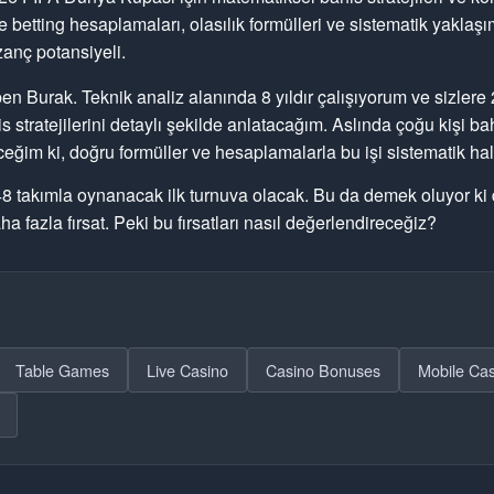
e betting hesaplamaları, olasılık formülleri ve sistematik yaklaş
anç potansiyeli.
en Burak. Teknik analiz alanında 8 yıldır çalışıyorum ve sizle
s stratejilerini detaylı şekilde anlatacağım. Aslında çoğu kişi ba
ğim ki, doğru formüller ve hesaplamalarla bu işi sistematik hale 
 takımla oynanacak ilk turnuva olacak. Bu da demek oluyor ki
aha fazla fırsat. Peki bu fırsatları nasıl değerlendireceğiz?
Table Games
Live Casino
Casino Bonuses
Mobile Ca