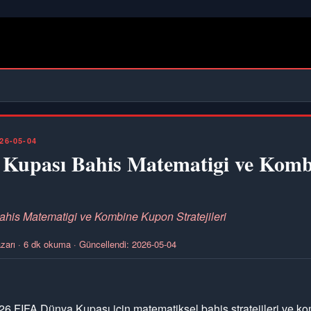
26-05-04
 Kupası Bahis Matematigi ve Kom
his Matematigi ve Kombine Kupon Stratejileri
zarı · 6 dk okuma · Güncellendi: 2026-05-04
6 FIFA Dünya Kupası için matematiksel bahis stratejileri ve k