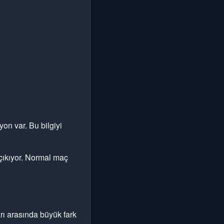
on var. Bu bilgiyi
çıkıyor. Normal maç
rı arasında büyük fark