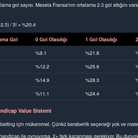
lama gol sayısı. Mesela Fransa'nın ortalama 2.3 gol attığını var
-2.3) / 3! = %20.4
ama Gol
0 Gol Olasılığı
1 Gol Olasılığı
2
%9.1
%21.8
%12.2
%25.6
%14.9
%28.3
%11.1
%24.4
andicap Value Sistemi
betting için mükemmel. Çünkü beraberlik seçeneği yok ve mate
 handicap ile oynuyorsa, 2+ fark kazanması gerekiyor. Bu duru