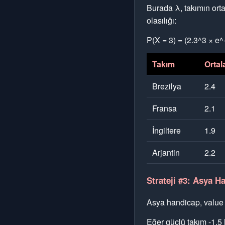
Burada λ, takımın orta
olasılığı:
P(X = 3) = (2.3^3 × e^
Takım
Ortal
Brezilya
2.4
Fransa
2.1
İngiltere
1.9
Arjantin
2.2
Strateji #3: Asya H
Asya handicap, value 
Eğer güçlü takım -1.5