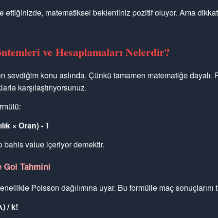
e ettiğinizde, matematiksel beklentiniz pozitif oluyor. Ama dikkat
öntemleri ve Hesaplamaları Nelerdir?
en sevdiğim konu aslında. Çünkü tamamen matematiğe dayalı. P
larla karşılaştırıyorsunuz.
ormülü:
lık × Oran) - 1
o bahis value içeriyor demektir.
e Gol Tahmini
genellikle Poisson dağılımına uyar. Bu formülle maç sonuçlarını t
) / k!