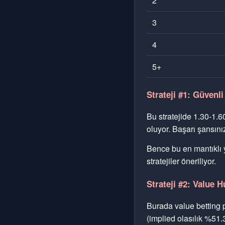
2
3
4
5+
Strateji #1: Güvenl
Bu stratejide 1.30-1.6
oluyor. Başarı şansı
Bence bu en mantıklı y
stratejiler öneriliyor.
Strateji #2: Value 
Burada value betting 
(implied olasılık %51.3