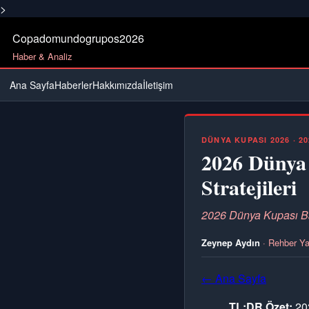
>
Copadomundogrupos2026
Haber & Analiz
Ana Sayfa
Haberler
Hakkımızda
İletişim
DÜNYA KUPASI 2026 · 20
2026 Dünya
Stratejileri
2026 Dünya Kupası Ba
Zeynep Aydın
· Rehber Ya
← Ana Sayfa
TL;DR Özet:
202