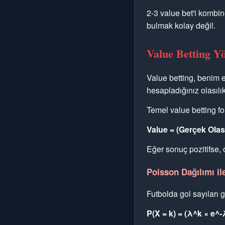
2-3 value bet'i kombin
bulmak kolay değil.
Value Betting Y
Value betting, benim 
hesapladığınız olasılık
Temel value betting f
Value = (Gerçek Olası
Eğer sonuç pozitifse, 
Poisson Dağılımı il
Futbolda gol sayıları 
P(X = k) = (λ^k × e^-λ