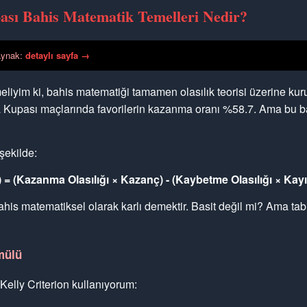
sı Bahis Matematik Temelleri Nedir?
kaynak:
detaylı sayfa →
eliyim ki, bahis matematiği tamamen olasılık teorisi üzerine kur
 Kupası maçlarında favorilerin kazanma oranı %58.7. Ama bu basi
şekilde:
= (Kazanma Olasılığı × Kazanç) - (Kaybetme Olasılığı × Kayı
ahis matematiksel olarak karlı demektir. Basit değil mi? Ama tabii
mülü
 Kelly Criterion kullanıyorum: