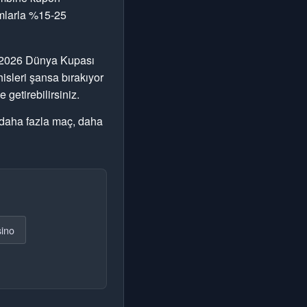
ımlarla %15-25
re 2026 Dünya Kupası
hisleri şansa bırakıyor
getirebilirsiniz.
 daha fazla maç, daha
sino