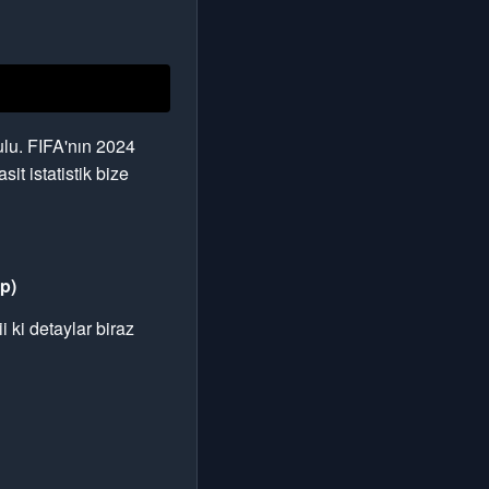
ulu. FIFA'nın 2024
t istatistik bize
p)
 ki detaylar biraz