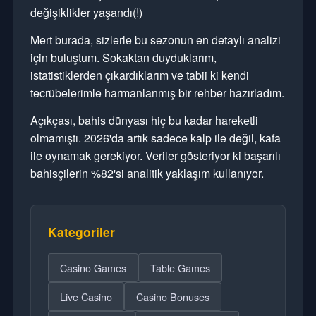
değişiklikler yaşandı(!)
Mert burada, sizlerle bu sezonun en detaylı analizi
için buluştum. Sokaktan duyduklarım,
istatistiklerden çıkardıklarım ve tabii ki kendi
tecrübelerimle harmanlanmış bir rehber hazırladım.
Açıkçası, bahis dünyası hiç bu kadar hareketli
olmamıştı. 2026'da artık sadece kalp ile değil, kafa
ile oynamak gerekiyor. Veriler gösteriyor ki başarılı
bahisçilerin %82'si analitik yaklaşım kullanıyor.
Kategoriler
Casino Games
Table Games
Live Casino
Casino Bonuses