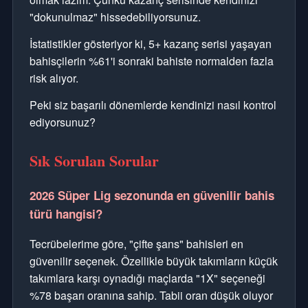
"dokunulmaz" hissedebiliyorsunuz.
İstatistikler gösteriyor ki, 5+ kazanç serisi yaşayan
bahisçilerin %61'i sonraki bahiste normalden fazla
risk alıyor.
Peki siz başarılı dönemlerde kendinizi nasıl kontrol
ediyorsunuz?
Sık Sorulan Sorular
2026 Süper Lig sezonunda en güvenilir bahis
türü hangisi?
Tecrübelerime göre, "çifte şans" bahisleri en
güvenilir seçenek. Özellikle büyük takımların küçük
takımlara karşı oynadığı maçlarda "1X" seçeneği
%78 başarı oranına sahip. Tabii oran düşük oluyor