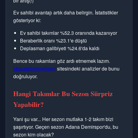
bir artış(!)
Ev sahibi avantajı artık daha belirgin. İstatistikler
gösteriyor ki:
Ev sahibi takımlar %52.3 oranında kazanıyor
Beraberlik oranı %23.1'e düştü
Deplasman galibiyeti %24.6'da kaldı
Bence bu rakamları göz ardı etmemek lazım.
Iddaatahminrehberi
sitesindeki analizler de bunu
doğruluyor.
Hangi Takımlar Bu Sezon Sürpriz
Yapabilir?
Yani şu var... Her sezon mutlaka 1-2 takım bizi
şaşırtıyor. Geçen sezon Adana Demirspor'du, bu
sezon kim olacak?