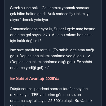
Simdi su ise bak... Gol tahmini yapmak sanattan
çok bilim haline geldi. Artık sadece "şu takım iyi
atıyor" demek yetmiyor.
Araştırmalar gösteriyor ki, Süper Lig'de maç başına
ortalama gol sayısı 2.73. Ama bu rakam her takım
için farklı değil mi?
İşte size pratik bir formül: (Ev sahibi ortalama attığı
gol + Deplasman takımı ortalama yediği gol) ÷ 2 +
(Deplasman takımı ortalama attığı gol + Ev sahibi
ortalama yediği gol) ÷ 2
Ev Sahibi Avantajı 2026'da
Düşünsenize, pandemi sonrası taraftar sayıları
rekor kırıyor. TFF verilerine göre, bu sezon
ortalama seyirci sayısı 28.500'e ulaştı. Bu %41'lik