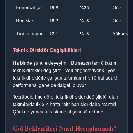
Fenerbahçe
19.8
%25
Orta
Beşiktaş
16.2
%18
Orta
Trabzonspor
12.1
%15
Yüksek
Teknik Direktör Değişiklikleri
Ha bir de şunu ekleyeyim... Bu sezon tam 8 takım
teknik direktör değiştirdi. Veriler gösteriyor ki, yeni
teknik direktörle çalışan takımların ilk 10 haftadaki
performansı genelde dalgalı oluyor.
Tecrübelerime göre, teknik direktör değişikliği olan
takımlarda ilk 3-4 hafta "alt" bahisler daha mantıklı.
Çünkü oyuncular sisteme alışma sürecinde.
Gol Beklentileri Nasıl Hesaplanmalı?