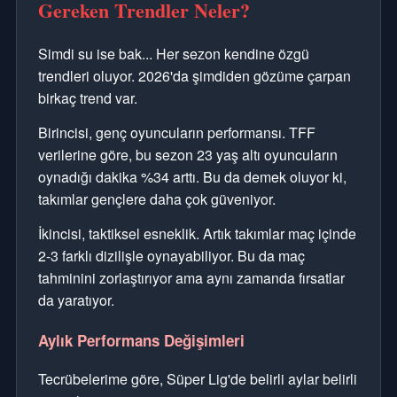
Gereken Trendler Neler?
Simdi su ise bak... Her sezon kendine özgü
trendleri oluyor. 2026'da şimdiden gözüme çarpan
birkaç trend var.
Birincisi, genç oyuncuların performansı. TFF
verilerine göre, bu sezon 23 yaş altı oyuncuların
oynadığı dakika %34 arttı. Bu da demek oluyor ki,
takımlar gençlere daha çok güveniyor.
İkincisi, taktiksel esneklik. Artık takımlar maç içinde
2-3 farklı dizilişle oynayabiliyor. Bu da maç
tahminini zorlaştırıyor ama aynı zamanda fırsatlar
da yaratıyor.
Aylık Performans Değişimleri
Tecrübelerime göre, Süper Lig'de belirli aylar belirli