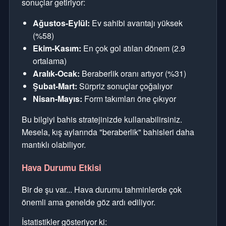
sonuçlar getiriyor:
Ağustos-Eylül:
Ev sahibi avantajı yüksek
(%58)
Ekim-Kasım:
En çok gol atılan dönem (2.9
ortalama)
Aralık-Ocak:
Beraberlik oranı artıyor (%31)
Şubat-Mart:
Sürpriz sonuçlar çoğalıyor
Nisan-Mayıs:
Form takımları öne çıkıyor
Bu bilgiyi bahis stratejinizde kullanabilirsiniz.
Mesela, kış aylarında "beraberlik" bahisleri daha
mantıklı olabiliyor.
Hava Durumu Etkisi
Bir de şu var... Hava durumu tahminlerde çok
önemli ama genelde göz ardı ediliyor.
İstatistikler gösteriyor ki: