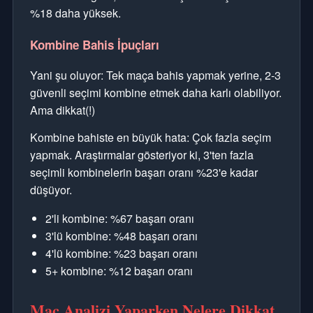
%18 daha yüksek.
Kombine Bahis İpuçları
Yani şu oluyor: Tek maça bahis yapmak yerine, 2-3
güvenli seçimi kombine etmek daha karlı olabiliyor.
Ama dikkat(!)
Kombine bahiste en büyük hata: Çok fazla seçim
yapmak. Araştırmalar gösteriyor ki, 3'ten fazla
seçimli kombinelerin başarı oranı %23'e kadar
düşüyor.
2'li kombine: %67 başarı oranı
3'lü kombine: %48 başarı oranı
4'lü kombine: %23 başarı oranı
5+ kombine: %12 başarı oranı
Maç Analizi Yaparken Nelere Dikkat