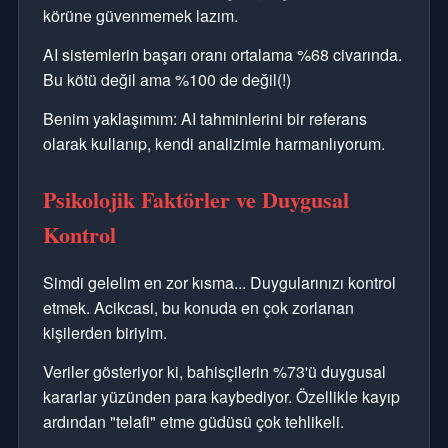
körüne güvenmemek lazım.
AI sistemlerin başarı oranı ortalama %68 civarında.
Bu kötü değil ama %100 de değil(!)
Benim yaklaşımım: AI tahminlerini bir referans
olarak kullanıp, kendi analizimle harmanlıyorum.
Psikolojik Faktörler ve Duygusal
Kontrol
Simdi gelelim en zor kısma... Duygularınızı kontrol
etmek. Acikcasi, bu konuda en çok zorlanan
kişilerden biriyim.
Veriler gösteriyor ki, bahisçilerin %73'ü duygusal
kararlar yüzünden para kaybediyor. Özellikle kayıp
ardından "telafi" etme güdüsü çok tehlikeli.