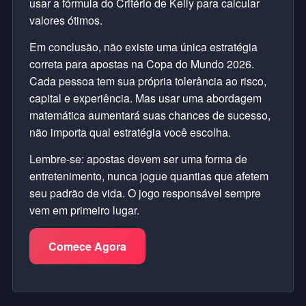
usar a fórmula do Critério de Kelly para calcular
valores ótimos.
Em conclusão, não existe uma única estratégia
correta para apostas na Copa do Mundo 2026.
Cada pessoa tem sua própria tolerância ao risco,
capital e experiência. Mas usar uma abordagem
matemática aumentará suas chances de sucesso,
não importa qual estratégia você escolha.
Lembre-se: apostas devem ser uma forma de
entretenimento, nunca jogue quantias que afetem
seu padrão de vida. O jogo responsável sempre
vem em primeiro lugar.
Comece Agora