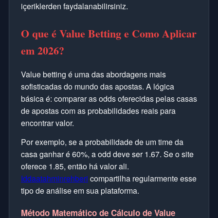
içeriklerden faydalanabilirsiniz.
O que é Value Betting e Como Aplicar
em 2026?
Value betting é uma das abordagens mais
sofisticadas do mundo das apostas. A lógica
básica é: comparar as odds oferecidas pelas casas
de apostas com as probabilidades reais para
encontrar valor.
Por exemplo, se a probabilidade de um time da
casa ganhar é 60%, a odd deve ser 1.67. Se o site
oferece 1.85, então há valor ali.
Iddaatahminrehberi
compartilha regularmente esse
tipo de análise em sua plataforma.
Método Matemático de Cálculo de Value