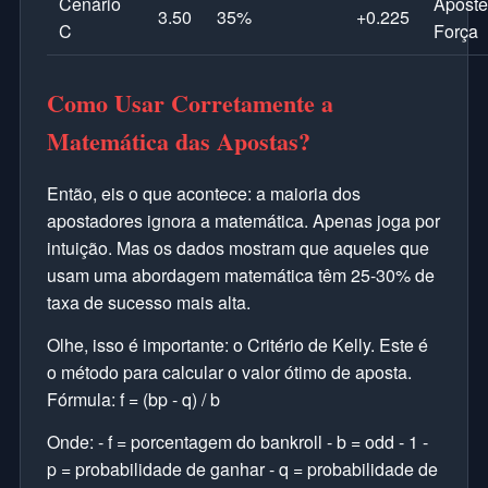
Cenário
Apost
3.50
35%
+0.225
C
Força
Como Usar Corretamente a
Matemática das Apostas?
Então, eis o que acontece: a maioria dos
apostadores ignora a matemática. Apenas joga por
intuição. Mas os dados mostram que aqueles que
usam uma abordagem matemática têm 25-30% de
taxa de sucesso mais alta.
Olhe, isso é importante: o Critério de Kelly. Este é
o método para calcular o valor ótimo de aposta.
Fórmula: f = (bp - q) / b
Onde: - f = porcentagem do bankroll - b = odd - 1 -
p = probabilidade de ganhar - q = probabilidade de