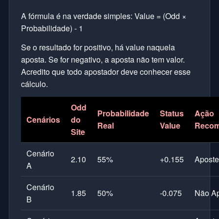
A fórmula é na verdade simples: Value = (Odd ×
Probabilidade) - 1
Se o resultado for positivo, há value naquela
aposta. Se for negativo, a aposta não tem valor.
Acredito que todo apostador deve conhecer esse
cálculo.
Odd
Probabilidade
Status
Ação
Cenários
do
Real
Value
Reco
Site
Cenário
2.10
55%
+0.155
Aposte
A
Cenário
1.85
50%
-0.075
Não A
B