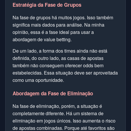
Estratégia da Fase de Grupos
Na fase de grupos há muitos jogos. Isso também
significa mais dados para análise. Na minha
opinião, essa é a fase ideal para usar a
abordagem de value betting.
De um lado, a forma dos times ainda não está
definida, do outro lado, as casas de apostas
também não conseguem oferecer odds bem
estabelecidas. Essa situação deve ser aproveitada
como uma oportunidade.
Abordagem da Fase de Eliminação
Na fase de eliminação, porém, a situação é
completamente diferente. Há um sistema de
eliminação em jogos únicos. Isso aumenta o risco
de apostas combinadas. Porque até favoritos são