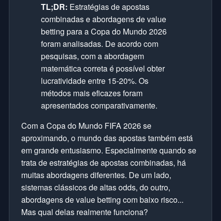
TL;DR:
Estratégias de apostas
combinadas e abordagens de value
betting para a Copa do Mundo 2026
foram analisadas. De acordo com
pesquisas, com a abordagem
matemática correta é possível obter
lucratividade entre 15-20%. Os
métodos mais eficazes foram
apresentados comparativamente.
Com a Copa do Mundo FIFA 2026 se
aproximando, o mundo das apostas também está
em grande entusiasmo. Especialmente quando se
trata de estratégias de apostas combinadas, há
muitas abordagens diferentes. De um lado,
sistemas clássicos de altas odds, do outro,
abordagens de value betting com baixo risco...
Mas qual delas realmente funciona?