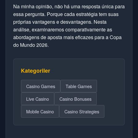
Na minha opinião, não há uma resposta única para
essa pergunta. Porque cada estratégia tem suas
próprias vantagens e desvantagens. Nesta
análise, examinaremos comparativamente as
abordagens de aposta mais eficazes para a Copa
do Mundo 2026.
Kategoriler
Casino Games
Table Games
Live Casino
Casino Bonuses
Mobile Casino
Casino Strategies