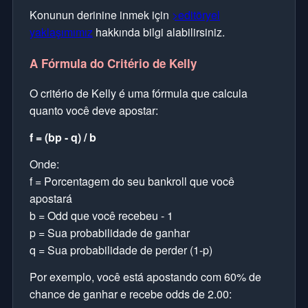
Konunun derinine inmek için
>editöryel
yaklaşımımız
hakkında bilgi alabilirsiniz.
A Fórmula do Critério de Kelly
O critério de Kelly é uma fórmula que calcula
quanto você deve apostar:
f = (bp - q) / b
Onde:
f = Porcentagem do seu bankroll que você
apostará
b = Odd que você recebeu - 1
p = Sua probabilidade de ganhar
q = Sua probabilidade de perder (1-p)
Por exemplo, você está apostando com 60% de
chance de ganhar e recebe odds de 2.00: