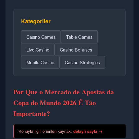
Kategoriler
Casino Games
Table Games
Live Casino
Casino Bonuses
Mobile Casino
Casino Strategies
Por Que o Mercado de Apostas da
Copa do Mundo 2026 É Tão
Importante?
Konuyla ilgili önerilen kaynak:
detaylı sayfa →