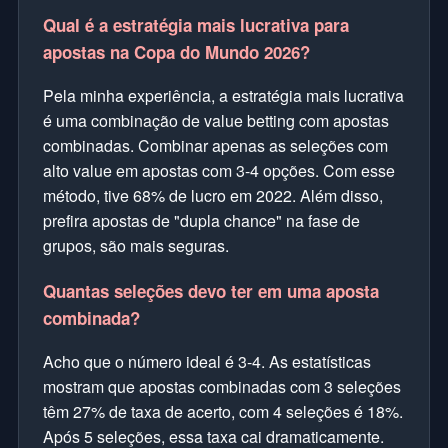
Qual é a estratégia mais lucrativa para
apostas na Copa do Mundo 2026?
Pela minha experiência, a estratégia mais lucrativa
é uma combinação de value betting com apostas
combinadas. Combinar apenas as seleções com
alto value em apostas com 3-4 opções. Com esse
método, tive 68% de lucro em 2022. Além disso,
prefira apostas de "dupla chance" na fase de
grupos, são mais seguras.
Quantas seleções devo ter em uma aposta
combinada?
Acho que o número ideal é 3-4. As estatísticas
mostram que apostas combinadas com 3 seleções
têm 27% de taxa de acerto, com 4 seleções é 18%.
Após 5 seleções, essa taxa cai dramaticamente.