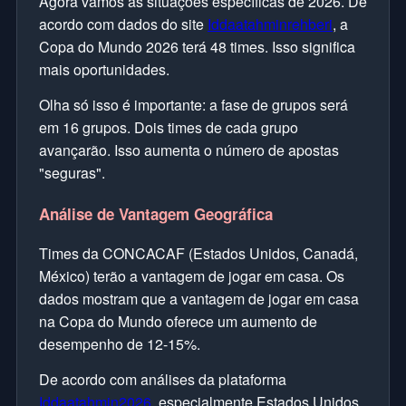
Agora vamos às situações específicas de 2026. De
acordo com dados do site
Iddaatahminrehberi
, a
Copa do Mundo 2026 terá 48 times. Isso significa
mais oportunidades.
Olha só isso é importante: a fase de grupos será
em 16 grupos. Dois times de cada grupo
avançarão. Isso aumenta o número de apostas
"seguras".
Análise de Vantagem Geográfica
Times da CONCACAF (Estados Unidos, Canadá,
México) terão a vantagem de jogar em casa. Os
dados mostram que a vantagem de jogar em casa
na Copa do Mundo oferece um aumento de
desempenho de 12-15%.
De acordo com análises da plataforma
Iddaatahmin2026
, especialmente Estados Unidos