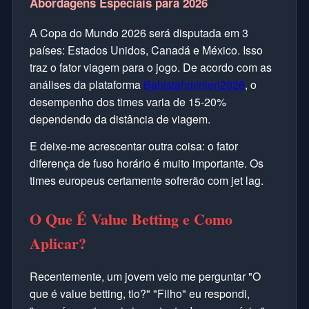
Abordagens Especiais para 2026
A Copa do Mundo 2026 será disputada em 3
países: Estados Unidos, Canadá e México. Isso
traz o fator viagem para o jogo. De acordo com as
análises da plataforma
Bahistahminleri2026
, o
desempenho dos times varia de 15-20%
dependendo da distância de viagem.
E deixe-me acrescentar outra coisa: o fator
diferença de fuso horário é muito importante. Os
times europeus certamente sofrerão com jet lag.
O Que É Value Betting e Como
Aplicar?
Recentemente, um jovem veio me perguntar "O
que é value betting, tio?" "Filho" eu respondi,