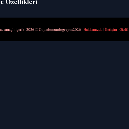
ve Ozellikleri
rme amaçlı içerik. 2026 © Copadomundogrupos2026 |
Hakkımızda
|
İletişim
|
Gizlil