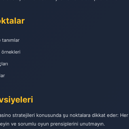
ktalar
e tanımlar
 örnekleri
ları
lar
siyeleri
sino stratejileri konusunda şu noktalara dikkat eder: He
irleyin ve sorumlu oyun prensiplerini unutmayın.