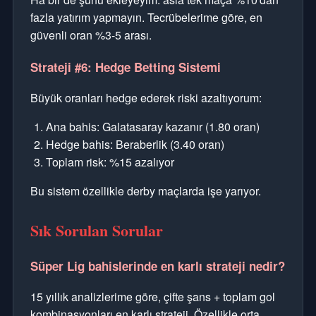
fazla yatırım yapmayın. Tecrübelerime göre, en
güvenli oran %3-5 arası.
Strateji #6: Hedge Betting Sistemi
Büyük oranları hedge ederek riski azaltıyorum:
Ana bahis: Galatasaray kazanır (1.80 oran)
Hedge bahis: Beraberlik (3.40 oran)
Toplam risk: %15 azalıyor
Bu sistem özellikle derby maçlarda işe yarıyor.
Sık Sorulan Sorular
Süper Lig bahislerinde en karlı strateji nedir?
15 yıllık analizlerime göre, çifte şans + toplam gol
kombinasyonları en karlı strateji. Özellikle orta