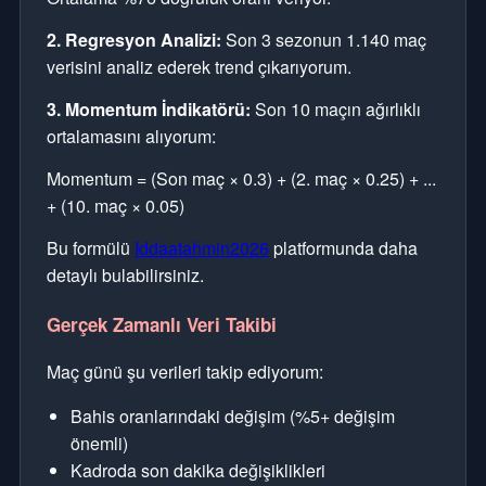
2. Regresyon Analizi:
Son 3 sezonun 1.140 maç
verisini analiz ederek trend çıkarıyorum.
3. Momentum İndikatörü:
Son 10 maçın ağırlıklı
ortalamasını alıyorum:
Momentum = (Son maç × 0.3) + (2. maç × 0.25) + ...
+ (10. maç × 0.05)
Bu formülü
Iddaatahmin2026
platformunda daha
detaylı bulabilirsiniz.
Gerçek Zamanlı Veri Takibi
Maç günü şu verileri takip ediyorum:
Bahis oranlarındaki değişim (%5+ değişim
önemli)
Kadroda son dakika değişiklikleri