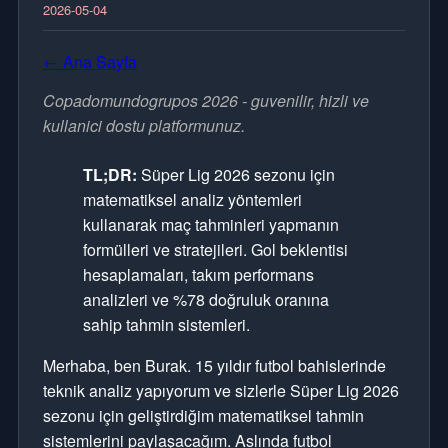
2026-05-04
← Ana Sayfa
Copadomundogrupos 2026 - guvenilir, hizli ve
kullanici dostu platformunuz.
TL;DR:
Süper Lig 2026 sezonu için
matematiksel analiz yöntemleri
kullanarak maç tahminleri yapmanın
formülleri ve stratejileri. Gol beklentisi
hesaplamaları, takım performans
analizleri ve %78 doğruluk oranına
sahip tahmin sistemleri.
Merhaba, ben Burak. 15 yıldır futbol bahislerinde
teknik analiz yapıyorum ve sizlerle Süper Lig 2026
sezonu için geliştirdiğim matematiksel tahmin
sistemlerini paylaşacağım. Aslında futbol