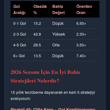
Gol
Olasılık
Bahis
Önerilen
Aralığı
%
Değeri
Oran
0-1 Gol
15.2
Düşük
6.50+
2-3 Gol
42.8
Yüksek
2.30+
4-5 Gol
28.5
Orta
3.50+
6+ Gol
13.5
Düşük
7.40+
2026 Sezonu İçin En İyi Bahis
Stratejileri Nelerdir?
15 yıllık tecrübeme dayanarak en karlı 5 stratejiyi
sıralıyorum:
Strateji #3: Çifte Şans + Gol Kombinasyonu