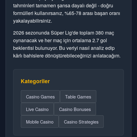
tahminleri tamamen şansa dayalı değil - doğru
formülleri kullanırsanız, %65-78 arası başarı oranı
yakalayabilirsiniz.
2026 sezonunda Süper Lig'de toplam 380 maç
oynanacak ve her maç için ortalama 2.7 gol
beklentisi bulunuyor. Bu veriyi nasıl analiz edip
kârlı bahislere dönüştürebileceğinizi anlatacağım.
Kategoriler
Casino Games
Table Games
Live Casino
Casino Bonuses
Mobile Casino
Casino Strategies