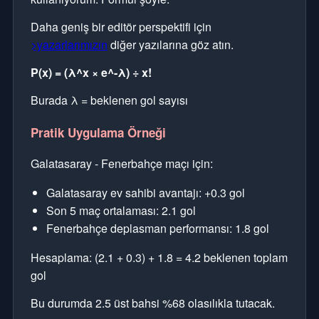
Daha geniş bir editör perspektifi için
>yazarlarımızın
diğer yazılarına göz atın.
P(x) = (λ^x × e^-λ) ÷ x!
Burada λ = beklenen gol sayısı
Pratik Uygulama Örneği
Galatasaray - Fenerbahçe maçı için:
Galatasaray ev sahibi avantajı: +0.3 gol
Son 5 maç ortalaması: 2.1 gol
Fenerbahçe deplasman performansı: 1.8 gol
Hesaplama: (2.1 + 0.3) + 1.8 = 4.2 beklenen toplam
gol
Bu durumda 2.5 üst bahsi %68 olasılıkla tutacak.