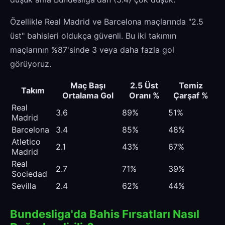
Özellikle Real Madrid ve Barcelona maçlarında "2.5
üst" bahisleri oldukça güvenli. Bu iki takımın
maçlarının %87'sinde 3 veya daha fazla gol
görüyoruz.
Maç Başı
2.5 Üst
Temiz
Takım
Ortalama Gol
Oranı %
Çarşaf %
Real
3.6
89%
51%
Madrid
Barcelona
3.4
85%
48%
Atletico
2.1
43%
67%
Madrid
Real
2.7
71%
39%
Sociedad
Sevilla
2.4
62%
44%
Bundesliga'da Bahis Fırsatları Nasıl