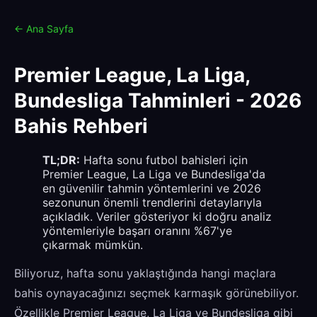
← Ana Sayfa
Premier League, La Liga,
Bundesliga Tahminleri - 2026
Bahis Rehberi
TL;DR:
Hafta sonu futbol bahisleri için
Premier League, La Liga ve Bundesliga'da
en güvenilir tahmin yöntemlerini ve 2026
sezonunun önemli trendlerini detaylarıyla
açıkladık. Veriler gösteriyor ki doğru analiz
yöntemleriyle başarı oranını %67'ye
çıkarmak mümkün.
Biliyoruz, hafta sonu yaklaştığında hangi maçlara
bahis oynayacağınızı seçmek karmaşık görünebiliyor.
Özellikle Premier League, La Liga ve Bundesliga gibi