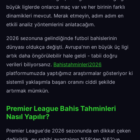
büyük liglerde onlarca maç var ve her birinin farklı
dinamikleri mevcut. Merak etmeyin, adım adım en
etkili analiz yöntemlerini anlatacağım.
2026 sezonuna gelindiğinde futbol bahislerinin
dünyası oldukça değişti. Avrupa'nın en büyük üç ligi
artık daha öngörülebilir hale geldi - tabii doğru
verileri biliyorsanız.
Bahistahminleri2026
platformumuzda yaptığımız araştırmalar gösteriyor ki
sistemli yaklaşımla başarı oranını ciddi şekilde
artırmak mümkün.
Premier League Bahis Tahminleri
Nasıl Yapılır?
Premier League'de 2026 sezonunda en dikkat çeken
değişiklik, ev sahibi avantajının %58'den %62'ye