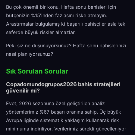
Bu çok önemli bir konu. Hafta sonu bahisleri için
bütçenizin %15'inden fazlasını riske atmayın.
Arastırmalar bulgulamış ki başarılı bahisçiler asla tek
seferde büyük riskler almazlar.
Peki siz ne düşünüyorsunuz? Hafta sonu bahislerinizi
nasıl planlıyorsunuz?
Sık Sorulan Sorular
Copadomundogrupos2026 bahis stratejileri
güvenilir mi?
Evet, 2026 sezonuna özel geliştirilen analiz
yöntemlerimiz %67 başarı oranına sahip. Üç büyük
Avrupa liginde sistematik yaklaşım kullanarak risk
minimuma indiriliyor. Verilerimiz sürekli güncelleniyor