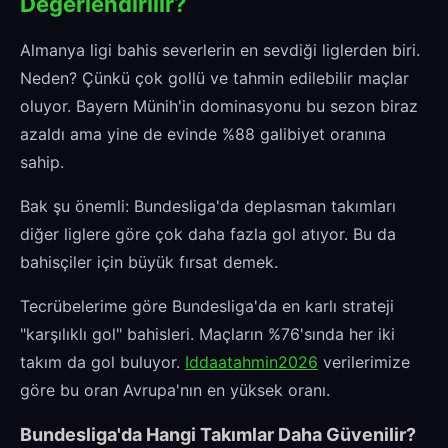
Değerlendirilir?
Almanya ligi bahis severlerin en sevdiği liglerden biri.
Neden? Çünkü çok gollü ve tahmin edilebilir maçlar
oluyor. Bayern Münih'in dominasyonu bu sezon biraz
azaldı ama yine de evinde %88 galibiyet oranına
sahip.
Bak şu önemli: Bundesliga'da deplasman takımları
diğer liglere göre çok daha fazla gol atıyor. Bu da
bahisçiler için büyük fırsat demek.
Tecrübelerime göre Bundesliga'da en karlı strateji
"karşılıklı gol" bahisleri. Maçların %76'sında her iki
takım da gol buluyor.
Iddaatahmin2026
verilerimize
göre bu oran Avrupa'nın en yüksek oranı.
Bundesliga'da Hangi Takımlar Daha Güvenilir?