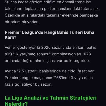
Şu ana kadar gözlemlediğim en önemli trend ise
takımların deplasman performanslarındaki tutarsızlık.
Özellikle alt sıralardaki takımlar evlerinde bambaşka
bir takım oluyorlar.
Premier League'de Hangi Bahis Türleri Daha
Karlı?
Veriler gösteriyor ki 2026 sezonunda en karlı bahis
türü "ilk yarı/maç sonucu" kombinasyonları. %73
oranında doğru tahmin şansı var bu kategoride.
Ayrıca "2.5 üst/alt" bahislerinde de ciddi fırsat var.
Premier League maçlarının %68'inde 3 veya daha
fazla gol atılıyor bu sezon.
La Liga Analizi ve Tahmin Stratejileri
Nelerdir?