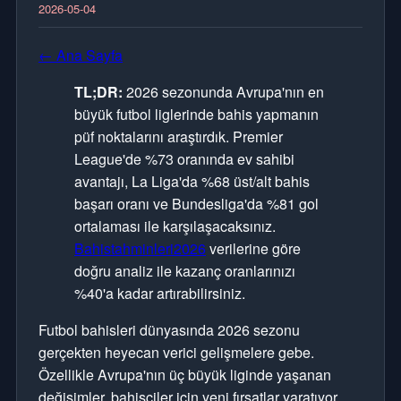
2026-05-04
← Ana Sayfa
TL;DR:
2026 sezonunda Avrupa'nın en
büyük futbol liglerinde bahis yapmanın
püf noktalarını araştırdık. Premier
League'de %73 oranında ev sahibi
avantajı, La Liga'da %68 üst/alt bahis
başarı oranı ve Bundesliga'da %81 gol
ortalaması ile karşılaşacaksınız.
Bahistahminleri2026
verilerine göre
doğru analiz ile kazanç oranlarınızı
%40'a kadar artırabilirsiniz.
Futbol bahisleri dünyasında 2026 sezonu
gerçekten heyecan verici gelişmelere gebe.
Özellikle Avrupa'nın üç büyük liginde yaşanan
değişimler, bahisçiler için yeni fırsatlar yaratıyor.