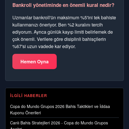
Bankroll yönetiminde en önemli kural nedir?
Uzmanlar bankroll'ün maksimum %5'ini tek bahiste
kullanmanızı öneriyor. Ben %2 kuralını tercih
ediyorum. Ayrıca günlük kayıp limiti belirlemek de
çok önemli. Verilere göre disiplinli bahisçilerin
%67'si uzun vadede kar ediyor.
Hemen Oyna
İLGILI HABERLER
Copa do Mundo Grupos 2026 Bahis Taktikleri ve İddaa
Kuponu Önerileri
Canlı Bahis Stratejileri 2026 - Copa do Mundo Grupos