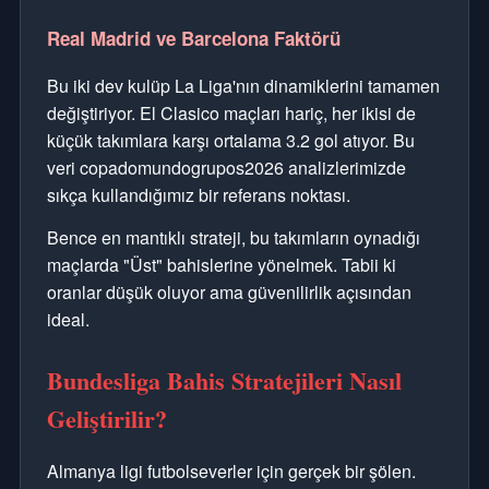
Real Madrid ve Barcelona Faktörü
Bu iki dev kulüp La Liga'nın dinamiklerini tamamen
değiştiriyor. El Clasico maçları hariç, her ikisi de
küçük takımlara karşı ortalama 3.2 gol atıyor. Bu
veri copadomundogrupos2026 analizlerimizde
sıkça kullandığımız bir referans noktası.
Bence en mantıklı strateji, bu takımların oynadığı
maçlarda "Üst" bahislerine yönelmek. Tabii ki
oranlar düşük oluyor ama güvenilirlik açısından
ideal.
Bundesliga Bahis Stratejileri Nasıl
Geliştirilir?
Almanya ligi futbolseverler için gerçek bir şölen.