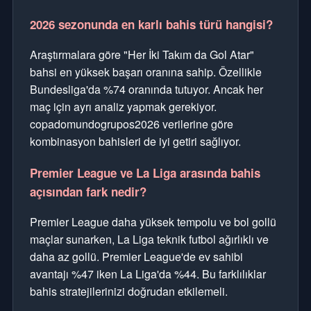
2026 sezonunda en karlı bahis türü hangisi?
Araştırmalara göre "Her İki Takım da Gol Atar"
bahsi en yüksek başarı oranına sahip. Özellikle
Bundesliga'da %74 oranında tutuyor. Ancak her
maç için ayrı analiz yapmak gerekiyor.
copadomundogrupos2026 verilerine göre
kombinasyon bahisleri de iyi getiri sağlıyor.
Premier League ve La Liga arasında bahis
açısından fark nedir?
Premier League daha yüksek tempolu ve bol gollü
maçlar sunarken, La Liga teknik futbol ağırlıklı ve
daha az gollü. Premier League'de ev sahibi
avantajı %47 iken La Liga'da %44. Bu farklılıklar
bahis stratejilerinizi doğrudan etkilemeli.