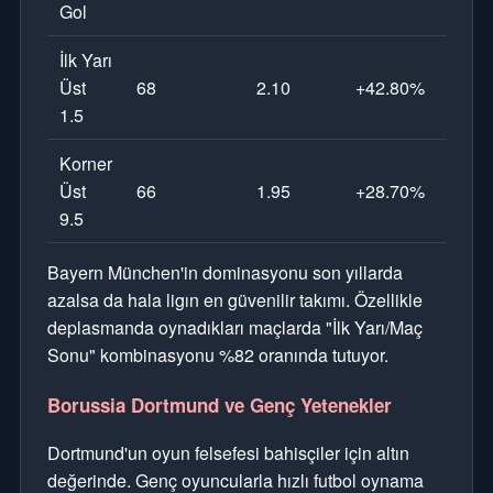
Gol
İlk Yarı
Üst
68
2.10
+42.80%
1.5
Korner
Üst
66
1.95
+28.70%
9.5
Bayern München'in dominasyonu son yıllarda
azalsa da hala ligın en güvenilir takımı. Özellikle
deplasmanda oynadıkları maçlarda "İlk Yarı/Maç
Sonu" kombinasyonu %82 oranında tutuyor.
Borussia Dortmund ve Genç Yetenekler
Dortmund'un oyun felsefesi bahisçiler için altın
değerinde. Genç oyuncularla hızlı futbol oynama