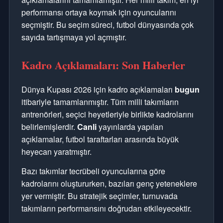
performansı ortaya koymak için oyuncularını
seçmiştir. Bu seçim süreci, futbol dünyasında çok
sayıda tartışmaya yol açmıştır.
Kadro Açıklamaları: Son Haberler
Dünya Kupası 2026 için kadro açıklamaları
bugun
itibariyle tamamlanmıştır. Tüm milli takımların
antrenörleri, seçici heyetleriyle birlikte kadrolarını
belirlemişlerdir.
Canli
yayınlarda yapılan
açıklamalar, futbol taraftarları arasında büyük
heyecan yaratmıştır.
Bazı takımlar tecrübeli oyuncularına göre
kadrolarını oluştururken, bazıları genç yeteneklere
yer vermiştir. Bu stratejik seçimler, turnuvada
takımların performansını doğrudan etkileyecektir.