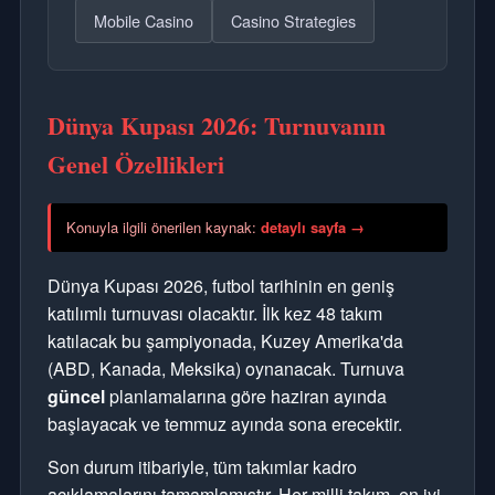
Mobile Casino
Casino Strategies
Dünya Kupası 2026: Turnuvanın
Genel Özellikleri
Konuyla ilgili önerilen kaynak:
detaylı sayfa →
Dünya Kupası 2026, futbol tarihinin en geniş
katılımlı turnuvası olacaktır. İlk kez 48 takım
katılacak bu şampiyonada, Kuzey Amerika'da
(ABD, Kanada, Meksika) oynanacak. Turnuva
güncel
planlamalarına göre haziran ayında
başlayacak ve temmuz ayında sona erecektir.
Son durum itibariyle, tüm takımlar kadro
açıklamalarını tamamlamıştır. Her milli takım, en iyi