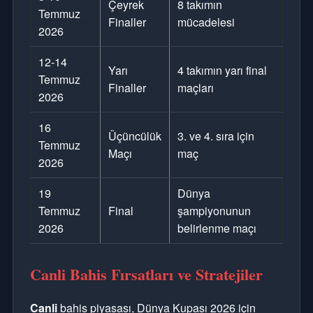
Çeyrek
8 takımın
Temmuz
Finaller
mücadelesi
2026
12-14
Yarı
4 takımın yarı final
Temmuz
Finaller
maçları
2026
16
Üçüncülük
3. ve 4. sıra için
Temmuz
Maçı
maç
2026
19
Dünya
Temmuz
Final
şampiyonunun
2026
belirlenme maçı
Canli Bahis Fırsatları ve Stratejiler
Canli
bahis piyasası, Dünya Kupası 2026 için