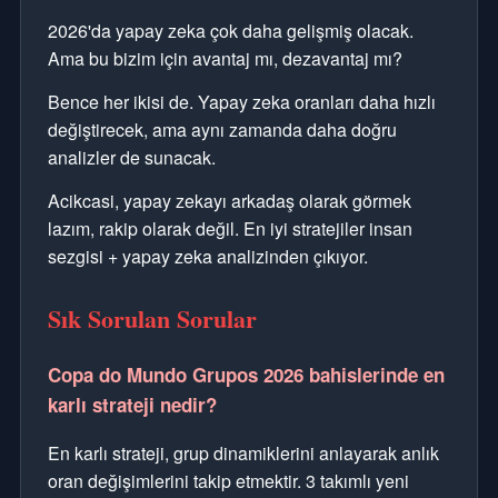
2026'da yapay zeka çok daha gelişmiş olacak.
Ama bu bizim için avantaj mı, dezavantaj mı?
Bence her ikisi de. Yapay zeka oranları daha hızlı
değiştirecek, ama aynı zamanda daha doğru
analizler de sunacak.
Acikcasi, yapay zekayı arkadaş olarak görmek
lazım, rakip olarak değil. En iyi stratejiler insan
sezgisi + yapay zeka analizinden çıkıyor.
Sık Sorulan Sorular
Copa do Mundo Grupos 2026 bahislerinde en
karlı strateji nedir?
En karlı strateji, grup dinamiklerini anlayarak anlık
oran değişimlerini takip etmektir. 3 takımlı yeni