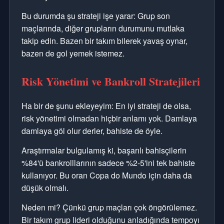
Bu durumda şu strateji işe yarar: Grup son
maçlarında, diğer grupların durumunu mutlaka
takip edin. Bazen bir takım bilerek yavaş oynar,
bazen de gol yemek istemez.
Risk Yönetimi ve Bankroll Stratejileri
Ha bir de şunu ekleyeyim: En iyi strateji de olsa,
risk yönetimi olmadan hiçbir anlamı yok. Damlaya
damlaya göl olur derler, bahiste de öyle.
Araştırmalar bulgulamış ki, başarılı bahisçilerin
%84'ü bankrolllarının sadece %2-5'ini tek bahiste
kullanıyor. Bu oran Copa do Mundo için daha da
düşük olmalı.
Neden mi? Çünkü grup maçları çok öngörülemez.
Bir takım grup lideri olduğunu anladığında tempoyı