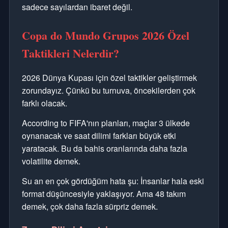
sadece sayılardan ibaret değil.
Copa do Mundo Grupos 2026 Özel
Taktikleri Nelerdir?
2026 Dünya Kupası için özel taktikler geliştirmek
zorundayız. Çünkü bu turnuva, öncekilerden çok
farklı olacak.
According to FIFA'nın planları, maçlar 3 ülkede
oynanacak ve saat dilimi farkları büyük etki
yaratacak. Bu da bahis oranlarında daha fazla
volatilite demek.
Su an en çok gördüğüm hata şu: İnsanlar hala eski
format düşüncesiyle yaklaşıyor. Ama 48 takım
demek, çok daha fazla sürpriz demek.