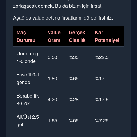
zorlaşacak demek. Bu da bizim için fırsat.
Aşağıda value betting fırsatlarını görebilirsiniz:
Maç
Value
Gerçek
Kar
Durumu
Oranı
Olasılık
Potansiyeli
Underdog
3.50
%35
%22.5
1-0 önde
Favorit 0-1
1.80
%65
%17
geride
Beraberlik
4.20
%28
%17.6
80. dk
Alt/Üst 2.5
1.95
%55
%7.25
gol