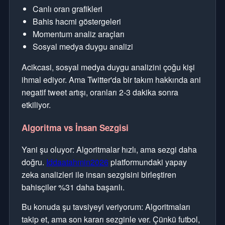
Canlı oran grafikleri
Bahis hacmi göstergeleri
Momentum analiz araçları
Sosyal medya duygu analizi
Acikcasi, sosyal medya duygu analizini çoğu kişi
ihmal ediyor. Ama Twitter'da bir takım hakkında ani
negatif tweet artışı, oranları 2-3 dakika sonra
etkiliyor.
Algoritma vs İnsan Sezgisi
Yani şu oluyor: Algoritmalar hızlı, ama sezgi daha
doğru.
Iddaatahmin2026
platformundaki yapay
zeka analizleri ile insan sezgisini birleştiren
bahisçiler %31 daha başarılı.
Bu konuda şu tavsiyeyi veriyorum: Algoritmaları
takip et, ama son kararı sezginle ver. Çünkü futbol,