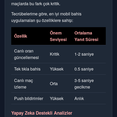
maçlarda bu fark çok kritik.
Tecrübelerime göre, en iyi mobil bahis
uygulamaları şu özelliklere sahip:
Önem
Ortalama
Özellik
Seviyesi
Yanıt Süresi
Canlı oran
Kritik
1-2 saniye
güncellemesi
Tek tıkla bahis
Yüksek
0.5 saniye
Canlı maç
3-5 saniye
Orta
izleme
gecikme
Push bildirimler
Yüksek
Anlık
Yapay Zeka Destekli Analizler