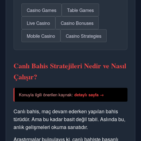
Casino Games
Table Games
Live Casino
Casino Bonuses
Mobile Casino
Casino Strategies
Canlı Bahis Stratejileri Nedir ve Nasıl
Çalışır?
Konuyla ilgili önerilen kaynak:
detaylı sayfa →
Canlı bahis, maç devam ederken yapılan bahis
türüdür. Ama bu kadar basit değil tabii. Aslında bu,
anlık gelişmeleri okuma sanatıdır.
Araştırmalar bulgulayış ki, canlı bahiste başarılı