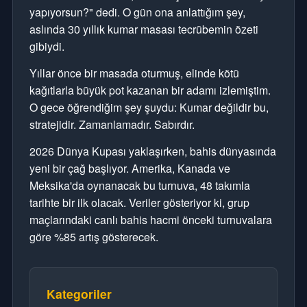
yapıyorsun?" dedi. O gün ona anlattığım şey,
aslında 30 yıllık kumar masası tecrübemin özeti
gibiydi.
Yıllar önce bir masada oturmuş, elinde kötü
kağıtlarla büyük pot kazanan bir adamı izlemiştim.
O gece öğrendiğim şey şuydu: Kumar değildir bu,
stratejidir. Zamanlamadır. Sabırdır.
2026 Dünya Kupası yaklaşırken, bahis dünyasında
yeni bir çağ başlıyor. Amerika, Kanada ve
Meksika'da oynanacak bu turnuva, 48 takımla
tarihte bir ilk olacak. Veriler gösteriyor ki, grup
maçlarındaki canlı bahis hacmi önceki turnuvalara
göre %85 artış gösterecek.
Kategoriler