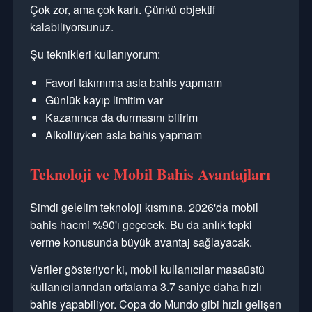
Çok zor, ama çok karlı. Çünkü objektif
kalabiliyorsunuz.
Şu teknikleri kullanıyorum:
Favori takımıma asla bahis yapmam
Günlük kayıp limitim var
Kazanınca da durmasını bilirim
Alkollüyken asla bahis yapmam
Teknoloji ve Mobil Bahis Avantajları
Simdi gelelim teknoloji kısmına. 2026'da mobil
bahis hacmi %90'ı geçecek. Bu da anlık tepki
verme konusunda büyük avantaj sağlayacak.
Veriler gösteriyor ki, mobil kullanıcılar masaüstü
kullanıcılarından ortalama 3.7 saniye daha hızlı
bahis yapabiliyor. Copa do Mundo gibi hızlı gelişen