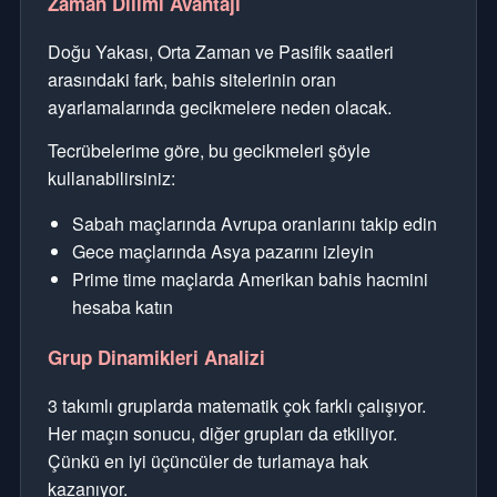
Zaman Dilimi Avantajı
Doğu Yakası, Orta Zaman ve Pasifik saatleri
arasındaki fark, bahis sitelerinin oran
ayarlamalarında gecikmelere neden olacak.
Tecrübelerime göre, bu gecikmeleri şöyle
kullanabilirsiniz:
Sabah maçlarında Avrupa oranlarını takip edin
Gece maçlarında Asya pazarını izleyin
Prime time maçlarda Amerikan bahis hacmini
hesaba katın
Grup Dinamikleri Analizi
3 takımlı gruplarda matematik çok farklı çalışıyor.
Her maçın sonucu, diğer grupları da etkiliyor.
Çünkü en iyi üçüncüler de turlamaya hak
kazanıyor.