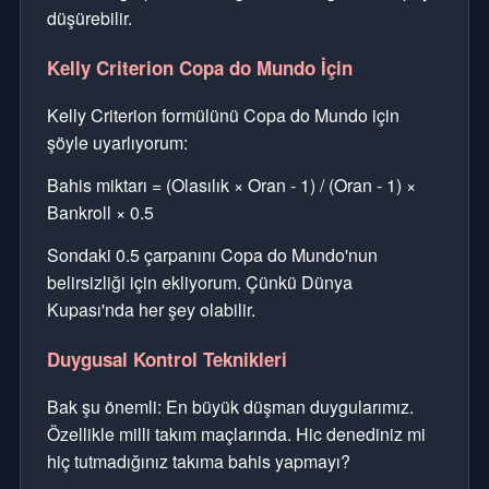
düşürebilir.
Kelly Criterion Copa do Mundo İçin
Kelly Criterion formülünü Copa do Mundo için
şöyle uyarlıyorum:
Bahis miktarı = (Olasılık × Oran - 1) / (Oran - 1) ×
Bankroll × 0.5
Sondaki 0.5 çarpanını Copa do Mundo'nun
belirsizliği için ekliyorum. Çünkü Dünya
Kupası'nda her şey olabilir.
Duygusal Kontrol Teknikleri
Bak şu önemli: En büyük düşman duygularımız.
Özellikle milli takım maçlarında. Hic denediniz mi
hiç tutmadığınız takıma bahis yapmayı?