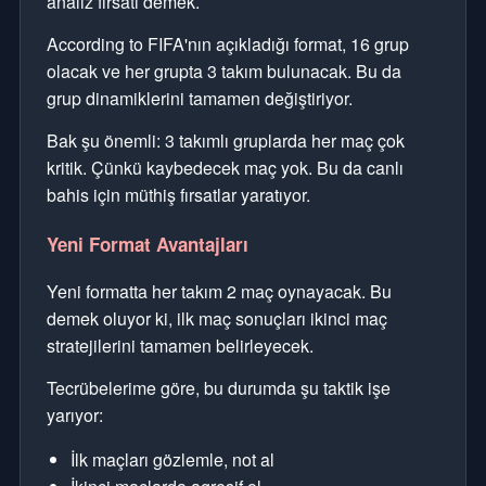
analiz fırsatı demek.
According to FIFA'nın açıkladığı format, 16 grup
olacak ve her grupta 3 takım bulunacak. Bu da
grup dinamiklerini tamamen değiştiriyor.
Bak şu önemli: 3 takımlı gruplarda her maç çok
kritik. Çünkü kaybedecek maç yok. Bu da canlı
bahis için müthiş fırsatlar yaratıyor.
Yeni Format Avantajları
Yeni formatta her takım 2 maç oynayacak. Bu
demek oluyor ki, ilk maç sonuçları ikinci maç
stratejilerini tamamen belirleyecek.
Tecrübelerime göre, bu durumda şu taktik işe
yarıyor:
İlk maçları gözlemle, not al