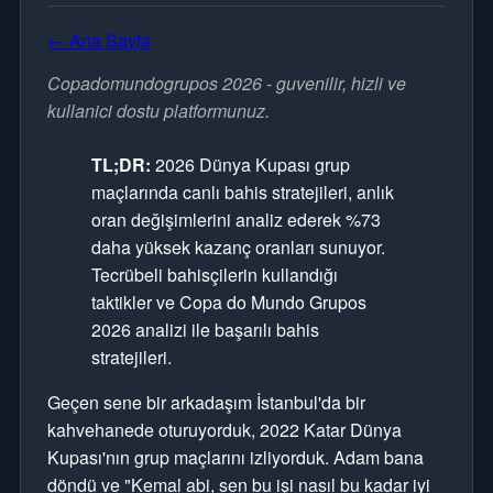
← Ana Sayfa
Copadomundogrupos 2026 - guvenilir, hizli ve
kullanici dostu platformunuz.
TL;DR:
2026 Dünya Kupası grup
maçlarında canlı bahis stratejileri, anlık
oran değişimlerini analiz ederek %73
daha yüksek kazanç oranları sunuyor.
Tecrübeli bahisçilerin kullandığı
taktikler ve Copa do Mundo Grupos
2026 analizi ile başarılı bahis
stratejileri.
Geçen sene bir arkadaşım İstanbul'da bir
kahvehanede oturuyorduk, 2022 Katar Dünya
Kupası'nın grup maçlarını izliyorduk. Adam bana
döndü ve "Kemal abi, sen bu işi nasıl bu kadar iyi