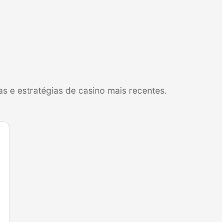
s e estratégias de casino mais recentes.