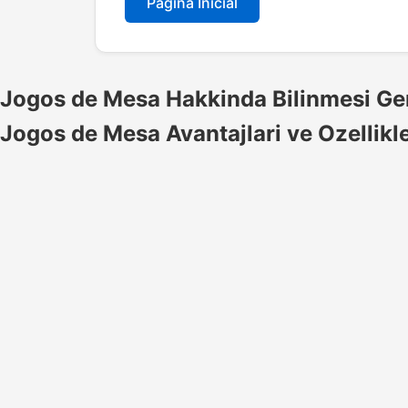
Página Inicial
Jogos de Mesa Hakkinda Bilinmesi Ge
Jogos de Mesa Avantajlari ve Ozellikle