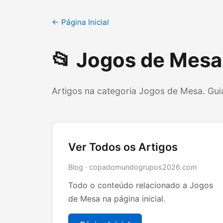
← Página Inicial
📂 Jogos de Mesa
Artigos na categoria Jogos de Mesa. Guia
Ver Todos os Artigos
Blog · copadomundogrupos2026.com
Todo o conteúdo relacionado a Jogos
de Mesa na página inicial.