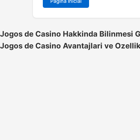
Página Inicial
Jogos de Casino Hakkinda Bilinmesi G
Jogos de Casino Avantajlari ve Ozellik