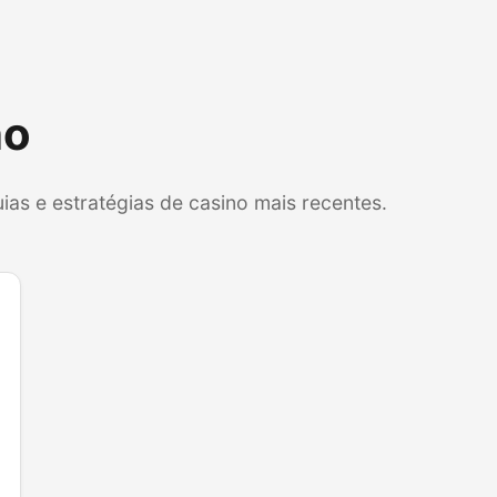
no
ias e estratégias de casino mais recentes.