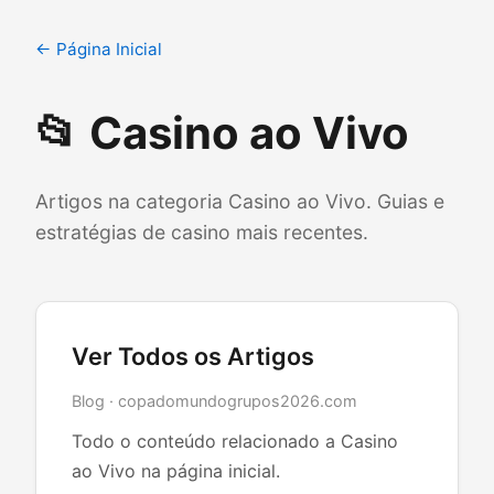
← Página Inicial
📂 Casino ao Vivo
Artigos na categoria Casino ao Vivo. Guias e
estratégias de casino mais recentes.
Ver Todos os Artigos
Blog · copadomundogrupos2026.com
Todo o conteúdo relacionado a Casino
ao Vivo na página inicial.