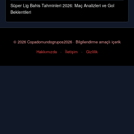
Süper Lig Bahis Tahminleri 2026: Maç Analizleri ve Gol
Beklentileri
© 2026 Copadomundogrupos2026 · Bilgilendirme amaçlı içerik
Hakkımızda
·
İletişim
·
Gizlilik