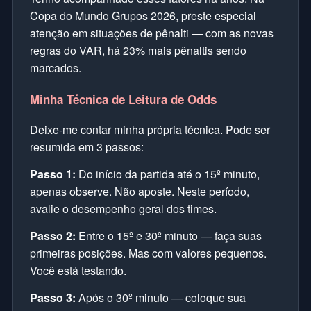
Copa do Mundo Grupos 2026, preste especial
atenção em situações de pênalti — com as novas
regras do VAR, há 23% mais pênaltis sendo
marcados.
Minha Técnica de Leitura de Odds
Deixe-me contar minha própria técnica. Pode ser
resumida em 3 passos:
Passo 1:
Do início da partida até o 15º minuto,
apenas observe. Não aposte. Neste período,
avalie o desempenho geral dos times.
Passo 2:
Entre o 15º e 30º minuto — faça suas
primeiras posições. Mas com valores pequenos.
Você está testando.
Passo 3:
Após o 30º minuto — coloque sua