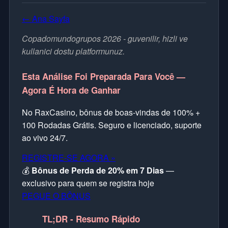
← Ana Sayfa
Copadomundogrupos 2026 - guvenilir, hizli ve
kullanici dostu platformunuz.
Esta Análise Foi Preparada Para Você —
Agora É Hora de Ganhar
No RaxCasino, bônus de boas-vindas de 100% +
100 Rodadas Grátis. Seguro e licenciado, suporte
ao vivo 24/7.
REGISTRE-SE AGORA »
💰
Bônus de Perda de 20% em 7 Dias
—
exclusivo para quem se registra hoje
PEGUE O BÔNUS
TL;DR - Resumo Rápido