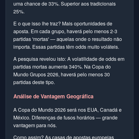
uma chance de 33%. Superior aos tradicionais
25%.
E o que isso lhe traz? Mais oportunidades de
aposta. Em cada grupo, haverá pelo menos 2-3
partidas 'mortas' — aquelas onde o resultado não
importa. Essas partidas têm odds muito voláteis.
A pesquisa revelou isto: A volatilidade de odds em
partidas mortas aumenta 340%. Na Copa do
Mundo Grupos 2026, haverá pelo menos 30
partidas deste tipo.
Análise de Vantagem Geográfica
A Copa do Mundo 2026 será nos EUA, Canadá e
México. Diferenças de fusos horários — grande
vantagem para nós.
Como assim? As casas de apostas europeias