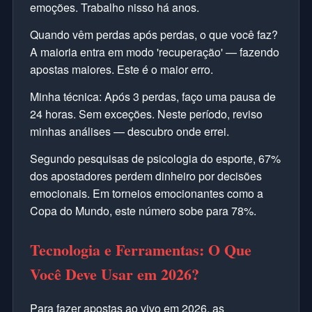
emoções. Trabalho nisso há anos.
Quando vêm perdas após perdas, o que você faz?
A maioria entra em modo 'recuperação' — fazendo
apostas maiores. Este é o maior erro.
Minha técnica: Após 3 perdas, faço uma pausa de
24 horas. Sem exceções. Neste período, reviso
minhas análises — descubro onde errei.
Segundo pesquisas de psicologia do esporte, 67%
dos apostadores perdem dinheiro por decisões
emocionais. Em torneios emocionantes como a
Copa do Mundo, este número sobe para 78%.
Tecnologia e Ferramentas: O Que
Você Deve Usar em 2026?
Para fazer apostas ao vivo em 2026, as