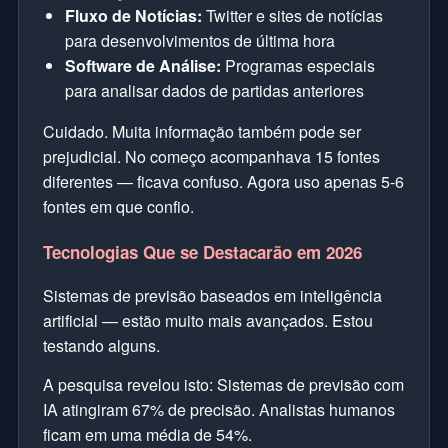
Fluxo de Notícias:
Twitter e sites de notícias
para desenvolvimentos de última hora
Software de Análise:
Programas especiais
para analisar dados de partidas anteriores
Cuidado. Muita informação também pode ser
prejudicial. No começo acompanhava 15 fontes
diferentes — ficava confuso. Agora uso apenas 5-6
fontes em que confio.
Tecnologias Que se Destacarão em 2026
Sistemas de previsão baseados em inteligência
artificial — estão muito mais avançados. Estou
testando alguns.
A pesquisa revelou isto: Sistemas de previsão com
IA atingiram 67% de precisão. Analistas humanos
ficam em uma média de 54%.