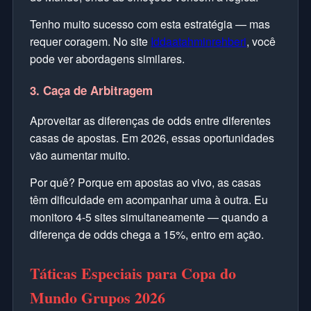
Tenho muito sucesso com esta estratégia — mas
requer coragem. No site
Iddaatahminrehberi
, você
pode ver abordagens similares.
3. Caça de Arbitragem
Aproveitar as diferenças de odds entre diferentes
casas de apostas. Em 2026, essas oportunidades
vão aumentar muito.
Por quê? Porque em apostas ao vivo, as casas
têm dificuldade em acompanhar uma à outra. Eu
monitoro 4-5 sites simultaneamente — quando a
diferença de odds chega a 15%, entro em ação.
Táticas Especiais para Copa do
Mundo Grupos 2026