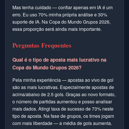
Mas tenha cuidado — confiar apenas em IA é um
erro. Eu uso 70% minha própria análise e 30%
suporte de IA. Na Copa do Mundo Grupos 2026,
essa proporção será ainda mais importante.
Perguntas Frequentes
Qual é o tipo de aposta mais lucrativo na
Copa do Mundo Grupos 2026?
Pela minha experiência — apostas ao vivo de gol
são as mais lucrativas. Especialmente apostas de
acima/abaixo de 2.5 gols. Graças ao novo formato,
o número de partidas aumentou e posso analisar
mais dados. Atingi taxa de sucesso de 73% neste
tipo de aposta. Na fase de grupos, os times jogam
com mais liberdade — a média de gols aumenta.