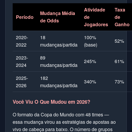
Atividade
Taxa
Mudança Média
Período
de
de
de Odds
Jogadores
Ganho
2020-
18
100%
52%
2022
mudanças/partida
(base)
2023-
89
245%
61%
2024
mudanças/partida
2025-
182
340%
73%
2026
mudanças/partida
Você Viu O Que Mudou em 2026?
O formato da Copa do Mundo com 48 times —
essa mudança virou as estratégias de apostas ao
vivo de cabeça para baixo. O número de grupos