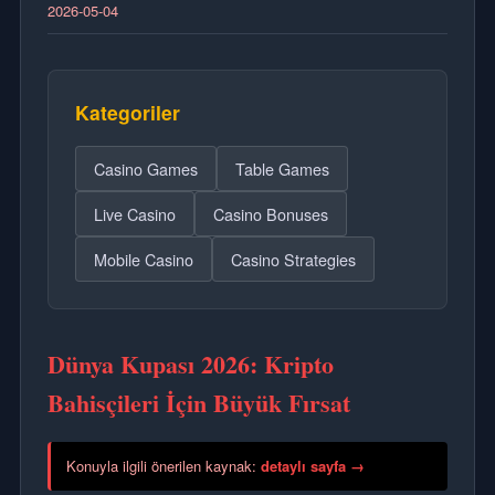
2026-05-04
Kategoriler
Casino Games
Table Games
Live Casino
Casino Bonuses
Mobile Casino
Casino Strategies
Dünya Kupası 2026: Kripto
Bahisçileri İçin Büyük Fırsat
Konuyla ilgili önerilen kaynak:
detaylı sayfa →