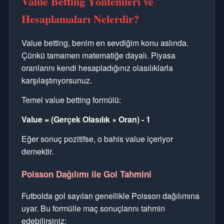
Value Betting Yöntemleri ve
Hesaplamaları Nelerdir?
Value betting, benim en sevdiğim konu aslında.
Çünkü tamamen matematiğe dayalı. Piyasa
oranlarını kendi hesapladığınız olasılıklarla
karşılaştırıyorsunuz.
Temel value betting formülü:
Value = (Gerçek Olasılık × Oran) - 1
Eğer sonuç pozitifse, o bahis value içeriyor
demektir.
Poisson Dağılımı ile Gol Tahmini
Futbolda gol sayıları genellikle Poisson dağılımına
uyar. Bu formülle maç sonuçlarını tahmin
edebilirsiniz: