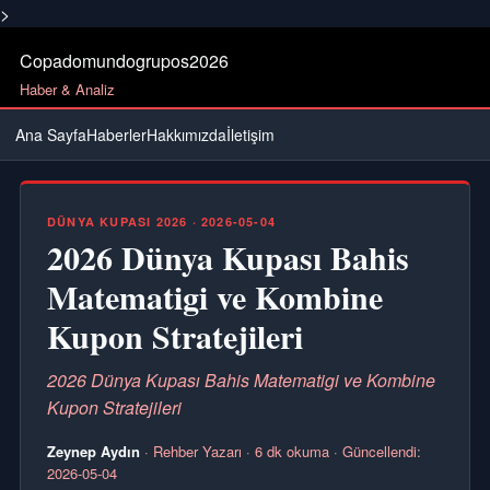
>
Copadomundogrupos2026
Haber & Analiz
Ana Sayfa
Haberler
Hakkımızda
İletişim
DÜNYA KUPASI 2026 · 2026-05-04
2026 Dünya Kupası Bahis
Matematigi ve Kombine
Kupon Stratejileri
2026 Dünya Kupası Bahis Matematigi ve Kombine
Kupon Stratejileri
Zeynep Aydın
· Rehber Yazarı · 6 dk okuma · Güncellendi:
2026-05-04