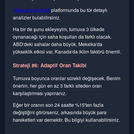
Iddaatahmin2026
platformunda bu tür detaylı
analizler bulabilirsiniz.
Ha bir de şunu ekleyeyim, turnuva 3 ülkede
oynanacağı için saha koşulları da farklı olacak.
ABD'deki sahalar daha büyük, Meksika'da
yükseklik etkisi var, Kanada'da iklim faktörü önemli.
Strateji #6: Adaptif Oran Takibi
Turnuva boyunca oranlar sürekli değişecek. Benim
önerim, her gün en az 3 farklı siteden oran
karşılaştırması yapmanız.
Eğer bir oranın son 24 saatte %15'ten fazla
değiştiğini görürseniz, arkasında büyük para
hareketleri var demektir. Bu bilgiyi kullanabilirsiniz.