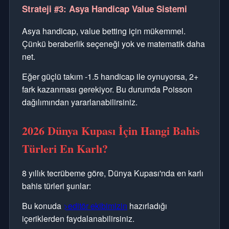
Strateji #3: Asya Handicap Value Sistemi
Asya handicap, value betting için mükemmel.
Çünkü beraberlik seçeneği yok ve matematik daha
net.
Eğer güçlü takım -1.5 handicap ile oynuyorsa, 2+
fark kazanması gerekiyor. Bu durumda Poisson
dağılımından yararlanabilirsiniz.
2026 Dünya Kupası İçin Hangi Bahis
Türleri En Karlı?
8 yıllık tecrübeme göre, Dünya Kupası'nda en karlı
bahis türleri şunlar:
Bu konuda
>editör ekibimizin
hazırladığı
içeriklerden faydalanabilirsiniz.