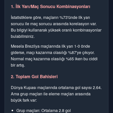
1. İlk Yarı/Maç Sonucu Kombinasyonları
İstatistiklere göre, maçların %73'ünde ilk yarı
sonucu ile maç sonucu arasında korelasyon var.
Bu bilgiyi kullanarak yüksek oranlı kombinasyonlar
bulabilirsiniz.
Mesela Brezilya maçlarında ilk yarı 1-0 önde
giderse, maçı kazanma olasılığı %87'ye çıkıyor.
Normal maç kazanma olasılığı %65 iken bu ciddi
bir artış.
2. Toplam Gol Bahisleri
Dünya Kupası maçlarında ortalama gol sayısı 2.64.
Ama grup maçları ile eleme maçları arasında
büyük fark var:
Grup maçları: Ortalama 2.8 gol