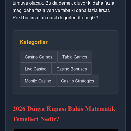
turnuva olacak. Bu da demek oluyor ki daha fazla
maç, daha fazla veri ve tabii ki daha fazla fırsat.
Peki bu fırsatları nasıl değerlendireceğiz?
Kategoriler
Casino Games
Table Games
Live Casino
Casino Bonuses
Mobile Casino
Casino Strategies
2026 Dünya Kupası Bahis Matematik
Temelleri Nedir?