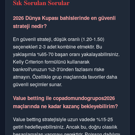
Sık Sorulan Sorular
2026 Dünya Kupası bahislerinde en güvenli
strateji nedir?
En güvenli strateji, düşük oranlı (1.20-1.50)
seçenekleri 2-3 adet kombine etmektir. Bu
yaklaşımla %65-70 başarı oranı yakalayabilirsiniz.
Kelly Criterion formülünü kullanarak
bankroll'unuzun %2-3'ünden fazlasını riske
atmayın. Özellikle grup maçlarında favoriler daha
güvenli seçimler sunar.
Value betting ile copadomundogrupos2026
maçlarında ne kadar kazanç bekleyebilirim?
Value betting stratejisiyle uzun vadede %15-25
getiri hedefleyebilirsiniz. Ancak bu, doğru olasılık
hesaplamaları yapmayı gerektirir. Poisson dağılımı