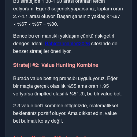
Bu stratejide 1.30-1.60 arası oranları tercih
ediyorum. Eğer 3 seçenek yaparsanız, toplam oran
2.7-4.1 arası oluyor. Başarı şansınız yaklaşık %67
× %67 × %67 = %30.
Bence bu en mantıklı yaklaşım çünkü risk-getiri
dengesi ideal.
Bahistahminleri2026
sitesinde de
benzer stratejiler öneriliyor.
Strateji #2: Value Hunting Kombine
Burada value betting prensibi uyguluyoruz. Eğer
bir maçta gerçek olasılık %55 ama oran 1.95
veriyorsa (implied olasılık %51.3), bu bir value bet.
2-3 value bet'i kombine ettiğinizde, matematiksel
beklentiniz pozitif oluyor. Ama dikkat edin, value
bet bulmak kolay değil.