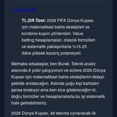
← Ana Sayfa
TL;DR Özet:
2026 FIFA Dünya Kupası
için matematiksel bahis stratejileri ve
kombine kupon yöntemleri. Value
betting hesaplamaları, olasılık formülleri
ve sistematik yaklaşımlarla %15-25
daha yüksek kazanç potansiyeli.
Merhaba arkadaşlar, ben Burak. Teknik analiz
alanında 8 yıldır çalışıyorum ve sizlere 2026 Dünya
Kupası için matematiksel bahis stratejilerini detaylı
şekilde anlatacağım. Aslında çoğu kişi bahisleri
şansa bırakıyor ama ben size göstereceğim ki,
doğru formüller ve hesaplamalarla bu işi sistematik
hale getirebilirsiniz.
2026 Dünya Kupası, 48 takımla oynanacak ilk