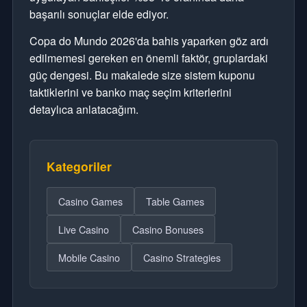
başarılı sonuçlar elde ediyor.
Copa do Mundo 2026'da bahis yaparken göz ardı
edilmemesi gereken en önemli faktör, gruplardaki
güç dengesi. Bu makalede size sistem kuponu
taktiklerini ve banko maç seçim kriterlerini
detaylıca anlatacağım.
Kategoriler
Casino Games
Table Games
Live Casino
Casino Bonuses
Mobile Casino
Casino Strategies