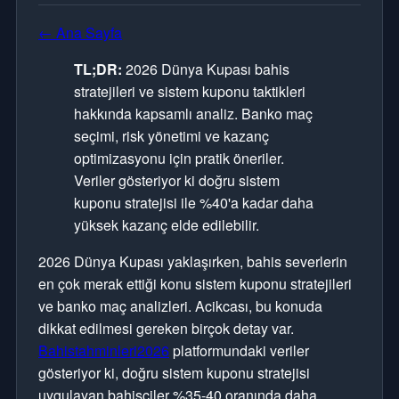
← Ana Sayfa
TL;DR:
2026 Dünya Kupası bahis
stratejileri ve sistem kuponu taktikleri
hakkında kapsamlı analiz. Banko maç
seçimi, risk yönetimi ve kazanç
optimizasyonu için pratik öneriler.
Veriler gösteriyor ki doğru sistem
kuponu stratejisi ile %40'a kadar daha
yüksek kazanç elde edilebilir.
2026 Dünya Kupası yaklaşırken, bahis severlerin
en çok merak ettiği konu sistem kuponu stratejileri
ve banko maç analizleri. Acikcası, bu konuda
dikkat edilmesi gereken birçok detay var.
Bahistahminleri2026
platformundaki veriler
gösteriyor ki, doğru sistem kuponu stratejisi
uygulayan bahisçiler %35-40 oranında daha