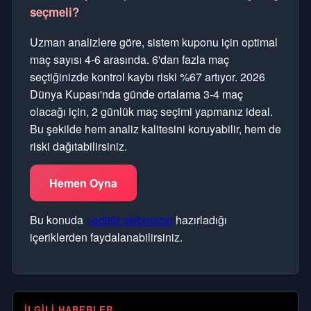
seçmeli?
Uzman analizlere göre, sistem kuponu için optimal
maç sayısı 4-6 arasında. 6'dan fazla maç
seçtiğinizde kontrol kaybı riski %67 artıyor. 2026
Dünya Kupası'nda günde ortalama 3-4 maç
olacağı için, 2 günlük maç seçimi yapmanız ideal.
Bu şekilde hem analiz kalitesini koruyabilir, hem de
riski dağıtabilirsiniz.
Hemen Oyna
Bu konuda
>editör ekibimizin
hazırladığı
içeriklerden faydalanabilirsiniz.
İLGILI HABERLER